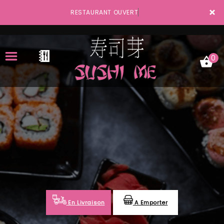
×
RESTAURANT OUVERT
0
ACCUEIL
LA CARTE
VOTRE COMPTE
NOTRE RESTAURANT
VOS AVIS
En Livraison
A Emporter
MENTIONS LÉGALES