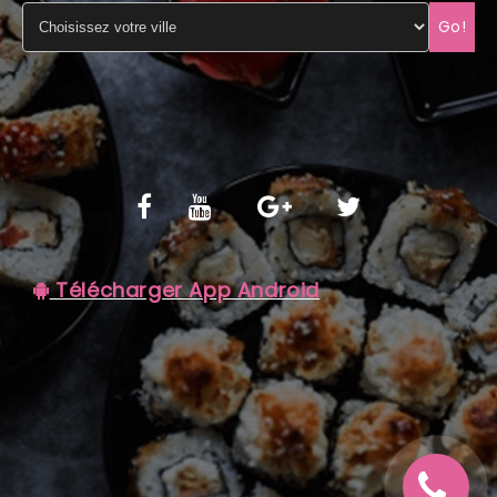
Go!
C.G.V
Télécharger App Android