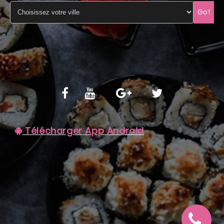
Go!
C.G.V
Télécharger App Android