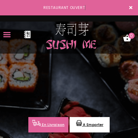
×
RESTAURANT OUVERT
0
ACCUEIL
LA CARTE
VOTRE COMPTE
NOTRE RESTAURANT
VOS AVIS
En Livraison
A Emporter
MENTIONS LÉGALES