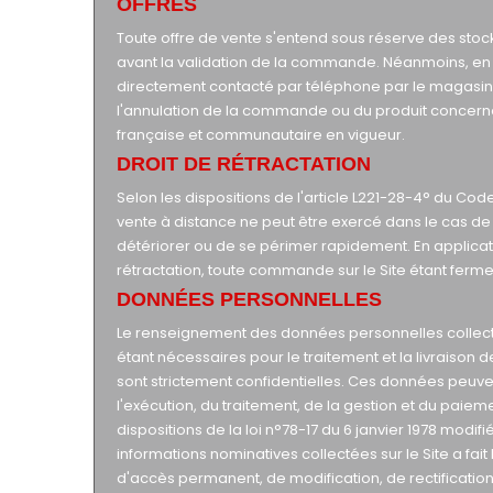
OFFRES
Toute offre de vente s'entend sous réserve des stock
avant la validation de la commande. Néanmoins, en ca
directement contacté par téléphone par le magasin
l'annulation de la commande ou du produit concern
française et communautaire en vigueur.
DROIT DE RÉTRACTATION
Selon les dispositions de l'article L221-28-4° du Co
vente à distance ne peut être exercé dans le cas de l
détériorer ou de se périmer rapidement. En applicati
rétractation, toute commande sur le Site étant ferme e
DONNÉES PERSONNELLES
Le renseignement des données personnelles collectée
étant nécessaires pour le traitement et la livraison 
sont strictement confidentielles. Ces données peu
l'exécution, du traitement, de la gestion et du pa
dispositions de la loi n°78-17 du 6 janvier 1978 modifié
informations nominatives collectées sur le Site a fait 
d'accès permanent, de modification, de rectificatio