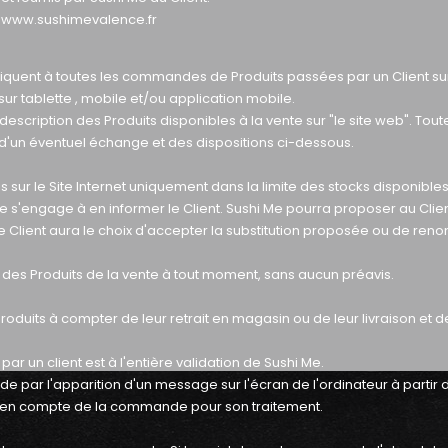
s:www.sushimevalence.fr
quent à toutes les commandes de Produits passées par un Client sur 
sur tablette , mobile et/ou application mobile.
scription des Produits disponibles à la vente sur "le site web". Tout
 d'un éventuel échange et des dispositions ci-dessous.
ur le Site Internet uniquement dans la limite des stocks disponible
 Me s'engage à en informer le Client. Sushi Me pourra proposer au Clie
 Le Client aura le choix d'accepter la substitution proposée ou de ren
er des Produits de la vente à tout moment, sans aucun préavis.
uits à compter de leur retrait en magasin ou de leur livraison et d
 un client est à l'entière validation de Sushi Me.
 par l'apparition d'un message sur l'écran de l'ordinateur à partir d
en compte de la commande pour son traitement.