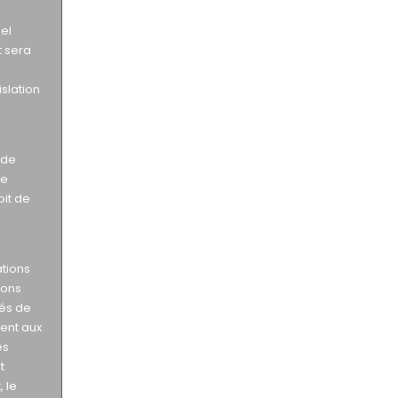
éel
t sera
slation
 de
se
oit de
ations
ions
gés de
ent aux
es
t
 le