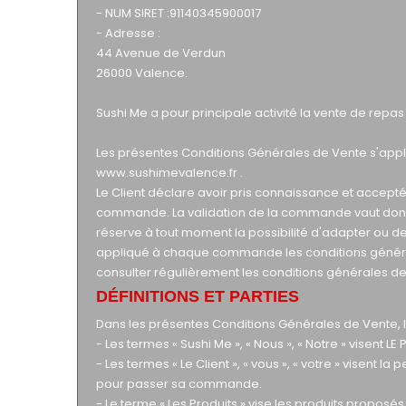
- NUM SIRET :91140345900017
- Adresse :
44 Avenue de Verdun
26000 Valence.
Sushi Me a pour principale activité la vente de repa
Les présentes Conditions Générales de Vente s'appl
www.sushimevalence.fr
.
Le Client déclare avoir pris connaissance et accept
commande. La validation de la commande vaut donc
réserve à tout moment la possibilité d'adapter ou de
appliqué à chaque commande les conditions générales
consulter régulièrement les conditions générales de 
DÉFINITIONS ET PARTIES
Dans les présentes Conditions Générales de Vente, le
- Les termes « Sushi Me », « Nous », « Notre » visent L
- Les termes « Le Client », « vous », « votre » visent la
pour passer sa commande.
- Le terme « Les Produits » vise les produits proposés 