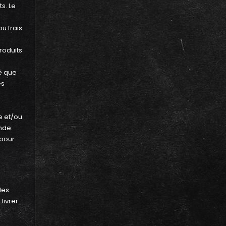
s. Le
u frais
roduits
té que
es
e et/ou
nde.
 pour
des
livrer