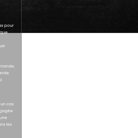
as pour
 que
que
ommande,
ande.
a
 un cas
engagée
 une
ns les