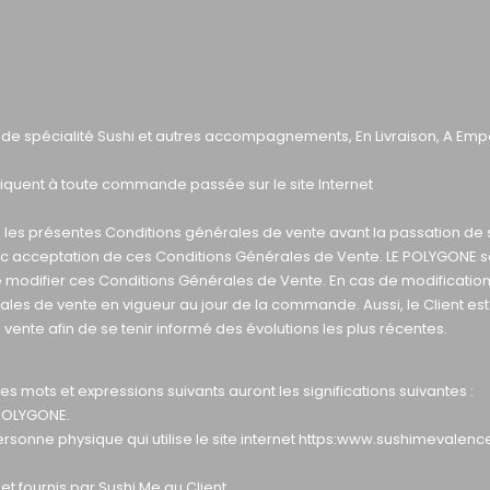
s de spécialité Sushi et autres accompagnements, En Livraison, A Empo
iquent à toute commande passée sur le site Internet
é les présentes Conditions générales de vente avant la passation de 
 acceptation de ces Conditions Générales de Vente. LE POLYGONE s
 modifier ces Conditions Générales de Vente. En cas de modification,
 de vente en vigueur au jour de la commande. Aussi, le Client est 
vente afin de se tenir informé des évolutions les plus récentes.
s mots et expressions suivants auront les significations suivantes :
E POLYGONE.
 personne physique qui utilise le site internet
https:www.sushimevalence
et fournis par Sushi Me au Client.