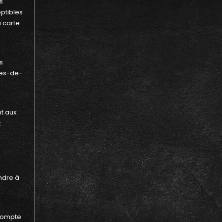
s
ptibles
 carte
s
es-de-
t aux
t
ndre à
 compte