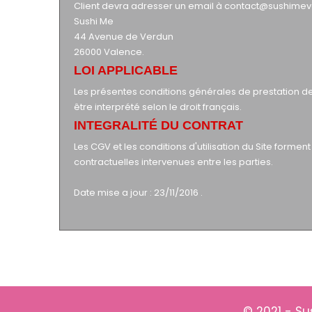
Client devra adresser un email à contact@sushimeval
Sushi Me
44 Avenue de Verdun
26000 Valence.
LOI APPLICABLE
Les présentes conditions générales de prestation de 
être interprété selon le droit français.
INTEGRALITÉ DU CONTRAT
Les CGV et les conditions d'utilisation du Site formen
contractuelles intervenues entre les parties.
Date mise a jour : 23/11/2016 .
© 2021 -
Su