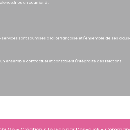
ence.fr ou un courrier à :
services sont soumises à la loi française et l'ensemble de ses claus
t un ensemble contractuel et constituent l'intégralité des relations
shi Me
- Création site web par
Des-click
-
Commande