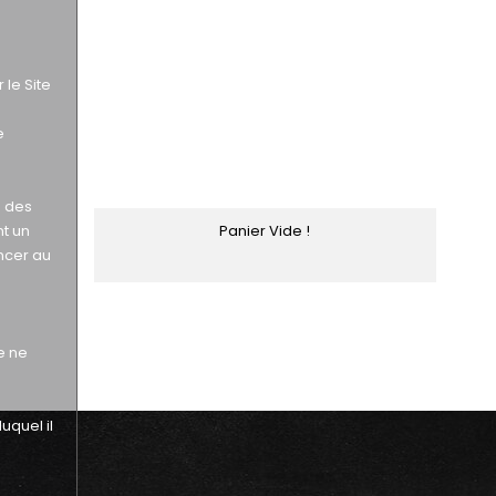
le Site
e
s des
Panier Vide !
nt un
oncer au
e ne
uquel il