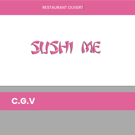
Vo
40.50.60
C.G.V