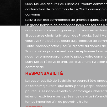
Sushi Me vise à fournir au Client les Produits com
confirmation de la commande. Le Client consent à acce
convenus.
La livraison des commandes de grandes quantités r
un grand nombre de personnes nous conseillons à n
nous puissions nous organiser pour vous servir dans 
Si vous avez choisi la livraison des Produits, Sushi 
vous avez indiquée au cours du processus de com
Toute livraison portée jusqu'à la porte du domicil de l
Si vous n'êtes pas présent pour réceptionner la li
nous ne rembourserons pas le prix de votre comman
Sushi Me se réserve le droit de refuser une livraison
commande.
RESPONSABILITÉ
La responsabilité de Sushi Me ne pourrait être engag
de force majeure tel que défini par la jurisprudenc
pour tous les inconvénients ou dommages inhérents à
intrusion extérieure ou la présence de virus infor
temps imparties afin de pouvoir la traiter.