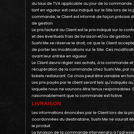
du taux de TVA applicable au jour de la commande. T
tarif en vigueur est celui indiqué sur le Site lors de
commande, le Client est informé de façon précise du m
de gestion.
Le prix facturé au Client est le prix indiqué sur la
et des éventuels frais de livraison et/ou de gestion.
Sushi Me se réserve le droit, ce que le Client accept
de porter les modifications sur le Site. Ces modif
avant leur entrée en vigueur.
Le Client devra régler ses achats, à la commande et
récupération de la commande chez Sushi Me, par ca
tickets restaurant. Ce choix peut être variable e
Les prix payés par le client seront tels qu'indiqué
laquelle nous ne saurions être tenus responsables. 
raisonnablement que la commande est fictive.
LIVRAISON
Les informations énoncées par le Client lors de la p
coordonnées du destinataire, Sushi Me ne saurait être
le produit.
La livraison de la commande interviendra à l'adresse