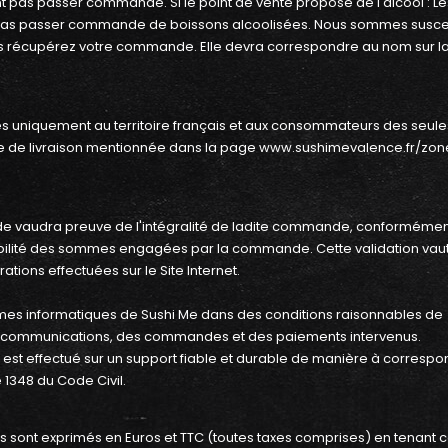
pas passer commande. Si le point de vente propose de l'alcool : Le
 pas passer commande de boissons alcoolisées. Nous sommes susce
s récupérez votre commande. Elle devra correspondre au nom sur la
vées uniquement au territoire français et aux consommateurs des seule
ne de livraison mentionnée dans la page
www.sushimevalence.fr/zon
ande vaudra preuve de l'intégralité de ladite commande, conformémen
igibilité des sommes engagées par la commande. Cette validation vau
tions effectuées sur le Site Internet.
tèmes informatiques de Sushi Me dans des conditions raisonnables de
s communications, des commandes et des paiements intervenus.
st effectué sur un support fiable et durable de manière à correspo
 1348 du Code Civil.
s. Ils sont exprimés en Euros et TTC (toutes taxes comprises) en tenant