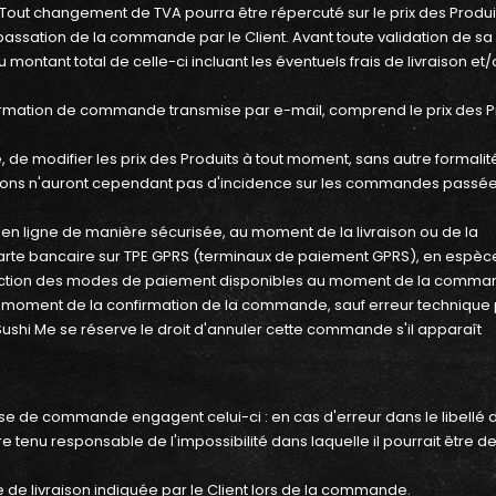
out changement de TVA pourra être répercuté sur le prix des Produit
 la passation de la commande par le Client. Avant toute validation de sa
ontant total de celle-ci incluant les éventuels frais de livraison et/o
 confirmation de commande transmise par e-mail, comprend le prix des P
e, de modifier les prix des Produits à tout moment, sans autre formali
ications n'auront cependant pas d'incidence sur les commandes passé
 en ligne de manière sécurisée, au moment de la livraison ou de la
rte bancaire sur TPE GPRS (terminaux de paiement GPRS), en espèc
n fonction des modes de paiement disponibles au moment de la comma
s au moment de la confirmation de la commande, sauf erreur technique
Sushi Me se réserve le droit d'annuler cette commande s'il apparaît
rise de commande engagent celui-ci : en cas d'erreur dans le libellé 
 tenu responsable de l'impossibilité dans laquelle il pourrait être de 
 de livraison indiquée par le Client lors de la commande.