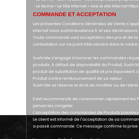
- Le terme « Le Site Internet » vise le site Internet
http
COMMANDE ET ACCEPTATION
Les présentes Conditions Générales de Vente s'appli
Internet
www.sushimevalence.fr
et ses déclinaisons 
Toute commande vaut acceptation des prix et de la de
contestation sur ce point interviendra dans le cadre
Sushi Me s'engage à honorer les commandes reçues s
produits. A défaut de disponibilité du Produit, Sushi
produit de substitution de qualité et prix équivalent.
Produit contre remboursement de sa valeur.
Sushi Me se réserve le droit de modifier ou de retir
Il est recommandé de consommer rapidement les Prod
jamais les congeler.
L'acceptation des commandes de Produits passées par
Le client est informé de l'acceptation de sa commande
a passé commande. Ce message confirme la prise 