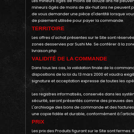
Les mineurs âgés de moins de douze ans ne peuvent 
mineurs âgés de moins de dix-huit ans ne peuvent
de vous demander une pièce d'identité lorsque vou
de paiement utilisée pour payer la commande.
TERRITOIRE
Les offres d'achat présentes sur le Site sont réser
zones desservies par Sushi Me. Se conférer à la zo
livraison.php
VALIDITÉ DE LA COMMANDE
Dans tous les cas, la validation finale de la comm
dispositions de la loi du 13 mars 2000 et vaudra ex
signature et acceptation expresse de toutes les opéra
Les registres informatisés, conservés dans les sys
sécurité, seront présentés comme des preuves de
L'archivage des bons de commande et des factures e
une copie fidèle et durable, conformément à l'article
PRIX
Les prix des Produits figurant sur le Site sont ferme