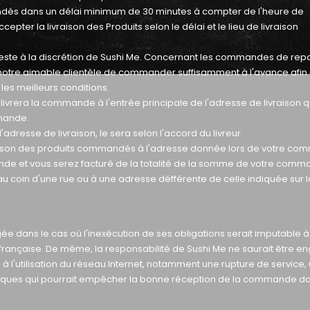
mandés dans un délai minimum de 30 minutes à compter de l'heure de
pter la livraison des Produits selon le délai et le lieu de livraison
este à la discrétion de Sushi Me. Concernant les commandes de rep
otre aimable clientèle de commander suffisamment à l'avance afin
les meilleurs conditions.
Me livrera la commande à l'entrée principale de l'adresse de livraison 
mande.
'adresse de livraison, le sera selon l'accord du livreur.
vraison des produits commandés à l'adresse donnée lors de votre c
de et vous serez facturé de la totalité de la somme de votre comm
 au coin d'une rue ou à une adresse défférente de celle indiquée sur l
ée dans le cas où l'inexécution de ses obligations serait imputable à
e française. De même, la responsabilité de Sushi Me ne saurait être 
 l'utilisation du réseau Internet, notamment une rupture de service,
matiques qui pourrait empêcher la bonne réception de la commande da