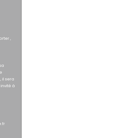
rter ,
sa
e
 il sera
invité à
.fr