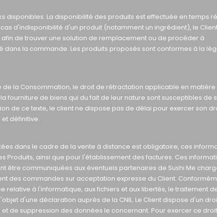
s disponibles. La disponibilité des produits est effectuée en temps r
s d'indisponibilité d'un produit (notamment un ingrédient), le Clien
 afin de trouver une solution de remplacement ou de procéder à
é dans la commande. Les produits proposés sont conformes à la légi
de de la Consommation, le droit de rétractation applicable en matière
a fourniture de biens qui du fait de leur nature sont susceptibles de 
on de ce texte, le client ne dispose pas de délai pour exercer son dr
t définitive.
s dans le cadre de la vente à distance est obligatoire, ces inform
des Produits, ainsi que pour l'établissement des factures. Ces informat
vent être communiquées aux éventuels partenaires de Sushi Me char
iement des commandes sur acceptation expresse du Client. Conformém
e relative à l'informatique, aux fichiers et aux libertés, le traitement d
l'objet d'une déclaration auprès de la CNIL. Le Client dispose d'un droi
n et de suppression des données le concernant. Pour exercer ce droit,