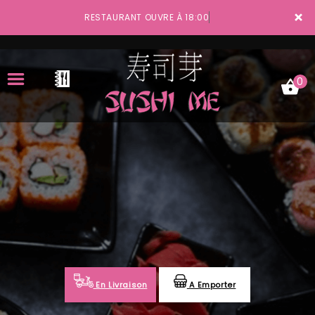
×
RESTAURANT OUVRE À 18:00
0
ACCUEIL
LA CARTE
VOTRE COMPTE
NOTRE RESTAURANT
VOS AVIS
En Livraison
A Emporter
MENTIONS LÉGALES