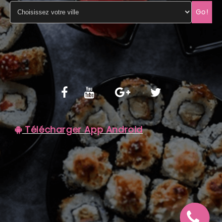
Go!
C.G.V
Télécharger App Android