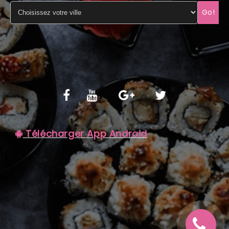
Go!
C.G.V
Télécharger App Android