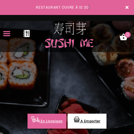
×
RESTAURANT OUVRE À 10:30
0
ACCUEIL
LA CARTE
VOTRE COMPTE
NOTRE RESTAURANT
VOS AVIS
En Livraison
A Emporter
MENTIONS LÉGALES