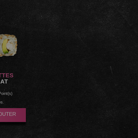
TTES
AT
oint(s)
es.
JOUTER