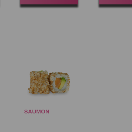
SAUMON
AVOCAT
Gagner 35 Point(s)