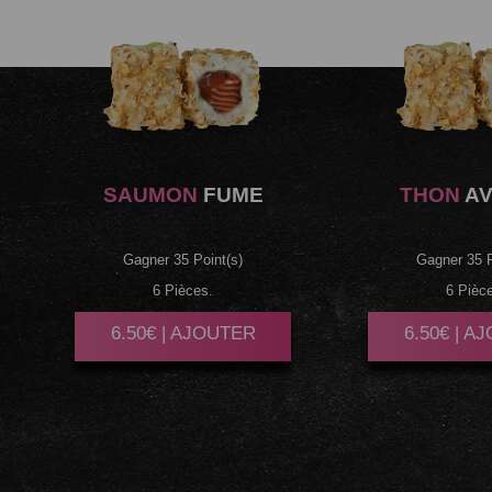
SAUMON
FUME
THON
AV
Gagner 35 Point(s)
Gagner 35 P
6 Pièces.
6 Pièc
6.50€ | AJOUTER
6.50€ | A