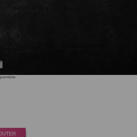
CRISPY
oint(s)
es.
JOUTER