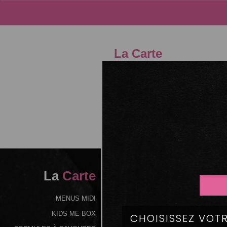
La Carte
04.75
La
Carte
MENUS MIDI
KIDS ME BOX