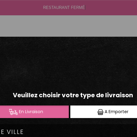
e
.40.50.60
S
ONIONS CRISPY