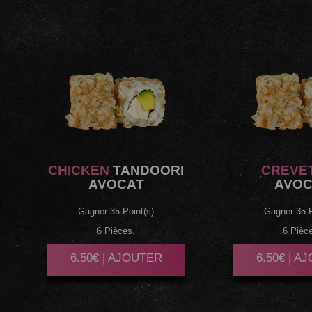
CHICKEN
TANDOORI
CREVE
AVOCAT
AVOC
Gagner 35 Point(s)
Gagner 35 P
6 Pièces.
6 Pièc
6.50€ | AJOUTER
6.50€ | A