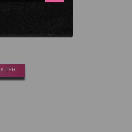
MBRE
CHEESE
oint(s)
es.
JOUTER