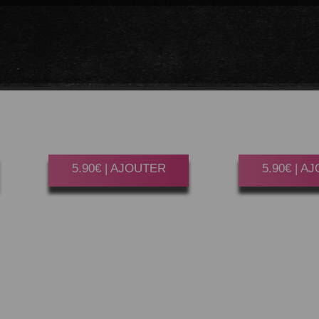
SURIMI
AVOCAT
CONCO
AVOCAT 
Gagner 30 Point(s)
Gagner 30 P
6 Pièces.
6 Pièc
5.90€ | AJOUTER
5.90€ | A