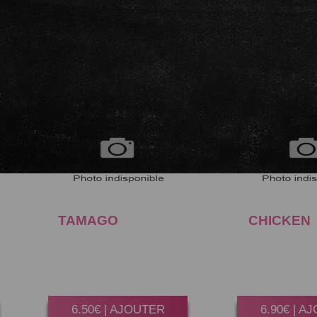
TAMAGO
CHEESE
CHICKEN
Gagner 35 Point(s)
Gagner 35 P
6 Pièces.
6 Pièc
6.50€ | AJOUTER
6.90€ | A