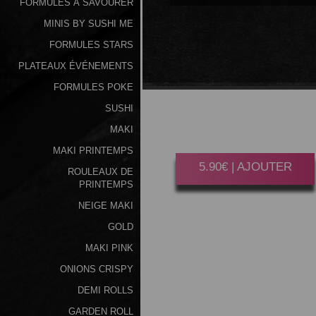
FORMULES À SAVOURER
MINIS BY SUSHI ME
FORMULES STARS
PLATEAUX ÉVÉNEMENTS
SAUMON
BOURSIN
FORMULES POKE
SUSHI
Gagner 30 Point(s)
MAKI
6 Pièces.
MAKI PRINTEMPS
5.90€ | AJOUTER
ROULEAUX DE
PRINTEMPS
NEIGE MAKI
GOLD
MAKI PINK
ONIONS CRISPY
DEMI ROLLS
GARDEN ROLL