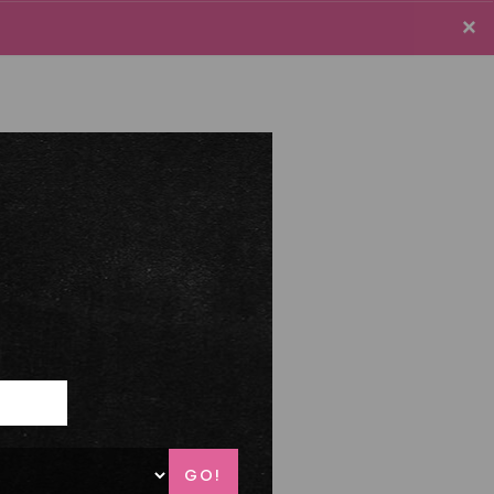
×
×
e connecter / S'inscrire
Panier