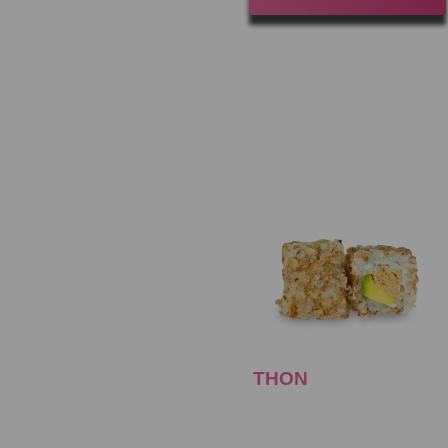
THON
CUIT AVOCAT
Gagner 30 Point(s)