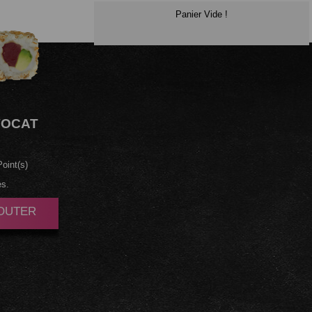
Panier Vide !
OCAT
oint(s)
es.
JOUTER