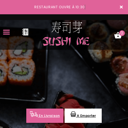
×
RESTAURANT OUVRE À 10:30
0
ACCUEIL
LA CARTE
VOTRE COMPTE
NOTRE RESTAURANT
VOS AVIS
En Livraison
A Emporter
MENTIONS LÉGALES