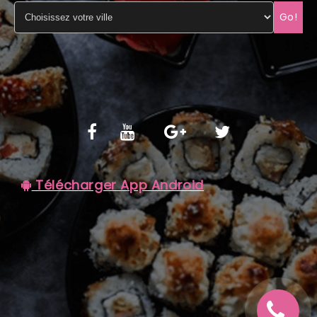
Go!
C.G.V
Télécharger App Android