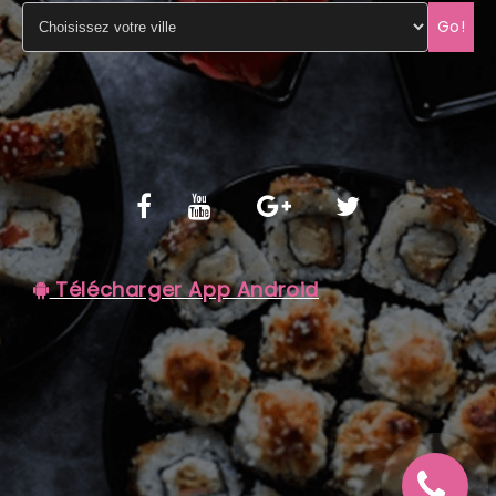
Go!
C.G.V
Télécharger App Android