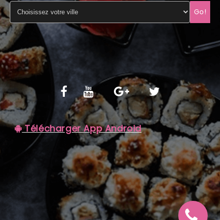
Go!
C.G.V
Télécharger App Android