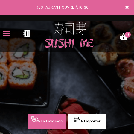
×
RESTAURANT OUVRE À 10:30
0
ACCUEIL
LA CARTE
VOTRE COMPTE
NOTRE RESTAURANT
VOS AVIS
En Livraison
A Emporter
MENTIONS LÉGALES